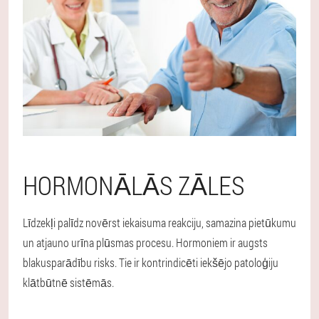
HORMONĀLĀS ZĀLES
Līdzekļi palīdz novērst iekaisuma reakciju, samazina pietūkumu
un atjauno urīna plūsmas procesu. Hormoniem ir augsts
blakusparādību risks. Tie ir kontrindicēti iekšējo patoloģiju
klātbūtnē sistēmās.