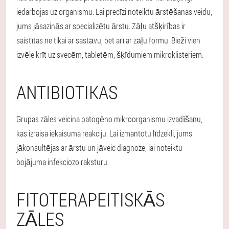
iedarbojas uz organismu. Lai precīzi noteiktu ārstēšanas veidu,
jums jāsazinās ar specializētu ārstu. Zāļu atšķirības ir
saistītas ne tikai ar sastāvu, bet arī ar zāļu formu. Bieži vien
izvēle krīt uz svecēm, tabletēm, šķīdumiem mikroklisteriem.
ANTIBIOTIKAS
Grupas zāles veicina patogēno mikroorganismu izvadīšanu,
kas izraisa iekaisuma reakciju. Lai izmantotu līdzekli, jums
jākonsultējas ar ārstu un jāveic diagnoze, lai noteiktu
bojājuma infekciozo raksturu.
FITOTERAPEITISKĀS
ZĀLES