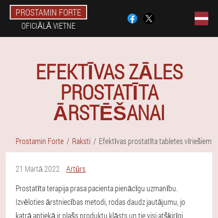
PROSTAMIN FORTE
OFICIĀLĀ VIETNE
EFEKTĪVAS ZĀLES
PROSTATĪTA
ĀRSTĒŠANAI
Prostamin Forte
Raksti
Efektīvas prostatīta tabletes vīriešiem
21 Martā 2022
Artūrs
Prostatīta terapija prasa pacienta pienācīgu uzmanību.
Izvēloties ārstniecības metodi, rodas daudz jautājumu, jo
katrā aptiekā ir plašs produktu klāsts un tie visi atšķirīgi