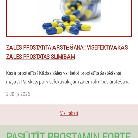
ZĀLES PROSTATĪTA ĀRSTĒŠANAI: VISEFEKTĪVĀKĀS
ZĀLES PROSTATAS SLIMĪBĀM
Kas ir prostatīts? Kādas zāles var lietot prostatīta ārstēšanai
mājās? Pārskats par visefektīvākajām zālēm slimības ārstēšanai.
2 Jūlijs 2026
Visi raksti
PASŪTĪT PROSTAMIN FORTE