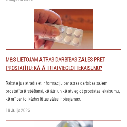
MĒS LIETOJAM ĀTRAS DARBĪBAS ZĀLES PRET
PROSTATĪTU: KĀ ĀTRI ATVIEGLOT IEKAISUMU?
Rakstā jūs atradīsiet informāciju par ātras darbības zālēm
prostatīta ārstēšanai, kā ātri un kā atvieglot prostatas iekaisumu,
kā arī par to, kādas lētas zāles ir pieejamas.
18 Jūlijs 2026