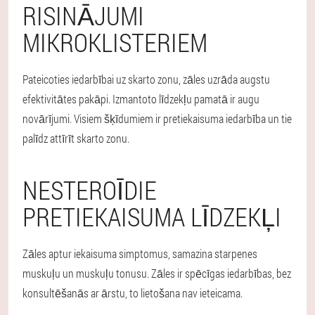
RISINĀJUMI
MIKROKLISTERIEM
Pateicoties iedarbībai uz skarto zonu, zāles uzrāda augstu
efektivitātes pakāpi. Izmantoto līdzekļu pamatā ir augu
novārījumi. Visiem šķīdumiem ir pretiekaisuma iedarbība un tie
palīdz attīrīt skarto zonu.
NESTEROĪDIE
PRETIEKAISUMA LĪDZEKĻI
Zāles aptur iekaisuma simptomus, samazina starpenes
muskuļu un muskuļu tonusu. Zāles ir spēcīgas iedarbības, bez
konsultēšanās ar ārstu, to lietošana nav ieteicama.