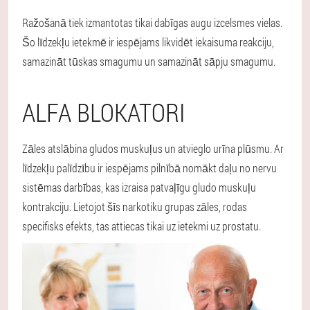
Ražošanā tiek izmantotas tikai dabīgas augu izcelsmes vielas.
Šo līdzekļu ietekmē ir iespējams likvidēt iekaisuma reakciju,
samazināt tūskas smagumu un samazināt sāpju smagumu.
ALFA BLOKATORI
Zāles atslābina gludos muskuļus un atvieglo urīna plūsmu. Ar
līdzekļu palīdzību ir iespējams pilnībā nomākt daļu no nervu
sistēmas darbības, kas izraisa patvaļīgu gludo muskuļu
kontrakciju. Lietojot šīs narkotiku grupas zāles, rodas
specifisks efekts, tas attiecas tikai uz ietekmi uz prostatu.