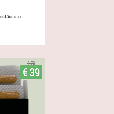
indikācijas un
€ 78
€ 39