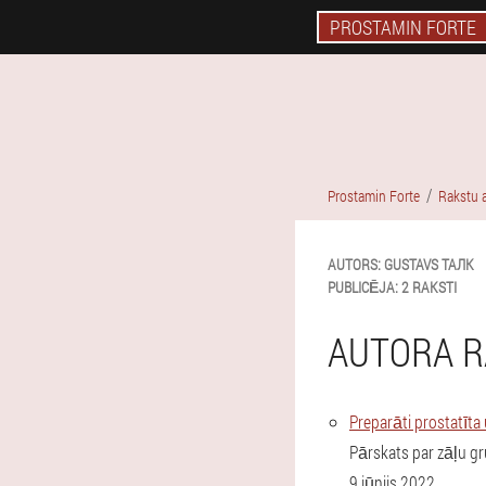
PROSTAMIN FORTE
Prostamin Forte
Rakstu a
AUTORS:
GUSTAVS
ТАЛК
PUBLICĒJA:
2 RAKSTI
AUTORA R
Preparāti prostatīt
Pārskats par zāļu g
9 jūnijs 2022