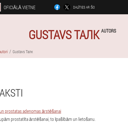
OFICIĀLĀ VIETNE
DALĪTIES AR ŠO
GUSTAVS ТАЛК
AUTORS
utori
Gustavs Талк
AKSTI
a un prostatas adenomas ārstēšanai
rupām prostatīta ārstēšanai, to īpašībām un lietošanu.