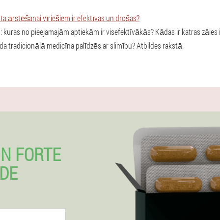
ta ārstēšanai vīriešiem ir efektīvas un drošas?
u: kuras no pieejamajām aptiekām ir visefektīvākās? Kādas ir katras zāles 
da tradicionālā medicīna palīdzēs ar slimību? Atbildes rakstā.
N FORTE
IDE