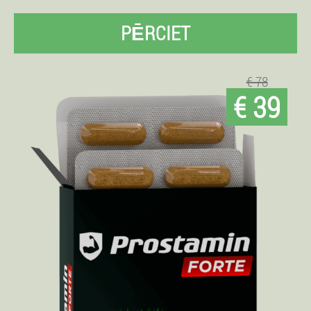
PĒRCIET
€ 78
€ 39