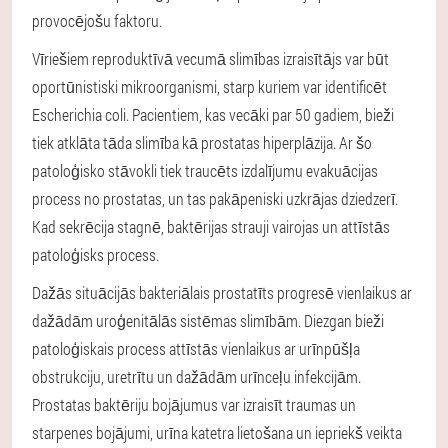
provocējošu faktoru.
Vīriešiem reproduktīvā vecumā slimības izraisītājs var būt
oportūnistiski mikroorganismi, starp kuriem var identificēt
Escherichia coli. Pacientiem, kas vecāki par 50 gadiem, bieži
tiek atklāta tāda slimība kā prostatas hiperplāzija. Ar šo
patoloģisko stāvokli tiek traucēts izdalījumu evakuācijas
process no prostatas, un tas pakāpeniski uzkrājas dziedzerī.
Kad sekrēcija stagnē, baktērijas strauji vairojas un attīstās
patoloģisks process.
Dažās situācijās bakteriālais prostatīts progresē vienlaikus ar
dažādām uroģenitālās sistēmas slimībām. Diezgan bieži
patoloģiskais process attīstās vienlaikus ar urīnpūšļa
obstrukciju, uretrītu un dažādām urīnceļu infekcijām.
Prostatas baktēriju bojājumus var izraisīt traumas un
starpenes bojājumi, urīna katetra lietošana un iepriekš veikta