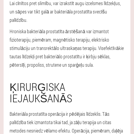
Lai cīnītos pret slimību, var izrakstīt augu izcelsmes līdzekļus,
un sāpes var tikt galā ar bakteriāla prostatīta svecīšu
palīdzību.
Hroniska bakteriāla prostatīta ārstēšanā var izmantot
fizioterapiju, piemēram, magnētisko terapiju, elektrisko
stimulāciju un transrektālo ultraskaņas terapiju. Visefektīvākie
tautas līdzekļi pret bakteriālo prostatītu ir ķirbju sēklas,
pētersīļi, propoliss, strutene un sparģeļu sula.
ĶIRURĢISKA
IEJAUKŠANĀS
Bakteriāla prostatīta operācija ir pēdējais līdzeklis. Tās
palīdzība tiek izmantota tikai tad, ja zāļu terapija un citas
metodes nesniedz vēlamo efektu. Operācija, piemēram, daļēja