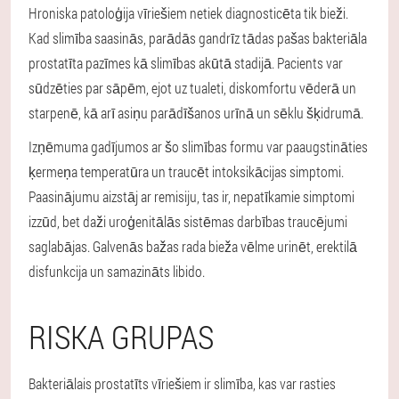
Hroniska patoloģija vīriešiem netiek diagnosticēta tik bieži.
Kad slimība saasinās, parādās gandrīz tādas pašas bakteriāla
prostatīta pazīmes kā slimības akūtā stadijā. Pacients var
sūdzēties par sāpēm, ejot uz tualeti, diskomfortu vēderā un
starpenē, kā arī asiņu parādīšanos urīnā un sēklu šķidrumā.
Izņēmuma gadījumos ar šo slimības formu var paaugstināties
ķermeņa temperatūra un traucēt intoksikācijas simptomi.
Paasinājumu aizstāj ar remisiju, tas ir, nepatīkamie simptomi
izzūd, bet daži uroģenitālās sistēmas darbības traucējumi
saglabājas. Galvenās bažas rada bieža vēlme urinēt, erektilā
disfunkcija un samazināts libido.
RISKA GRUPAS
Bakteriālais prostatīts vīriešiem ir slimība, kas var rasties