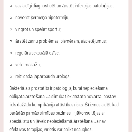
savlaicīgi diagnosticēt un ārstēt infekcijas patoloģijas;
novērst ķermeņa hipotermiju;
vingrot un spēlēt sportu;
ārstēt zarnu problēmas, piemēram, aizcietējumus;
regulāra seksuālā dzīve;
veikt masāžu;
reizi gadā jāpārbauda urologs.
Bakteriālais prostatīts ir patoloģija, kurai nepieciešama
obligāta ārstēšana. Ja slimība tiek atstāta novārtā, pastāv
liels dažādu komplikāciju attīstības risks. Šī iemesla dēļ, kad
parādās pirmās slimības pazīmes, ir jākonsultējas ar
speciālistu un jāveic nepieciešamā ārstēšana. Ja nav
efektīvas terapijas, vīrietis var palikt neauglīgs.