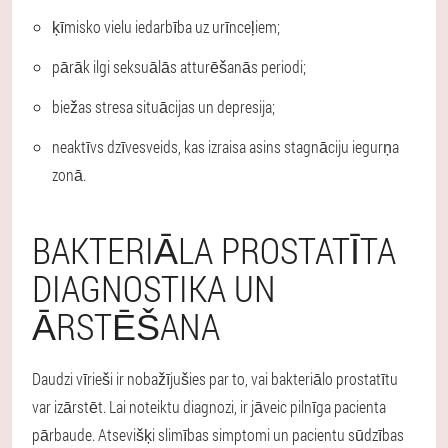
ķīmisko vielu iedarbība uz urīnceļiem;
pārāk ilgi seksuālās atturēšanās periodi;
biežas stresa situācijas un depresija;
neaktīvs dzīvesveids, kas izraisa asins stagnāciju iegurņa
zonā.
BAKTERIĀLA PROSTATĪTA
DIAGNOSTIKA UN
ĀRSTĒŠANA
Daudzi vīrieši ir nobažījušies par to, vai bakteriālo prostatītu
var izārstēt. Lai noteiktu diagnozi, ir jāveic pilnīga pacienta
pārbaude. Atsevišķi slimības simptomi un pacientu sūdzības