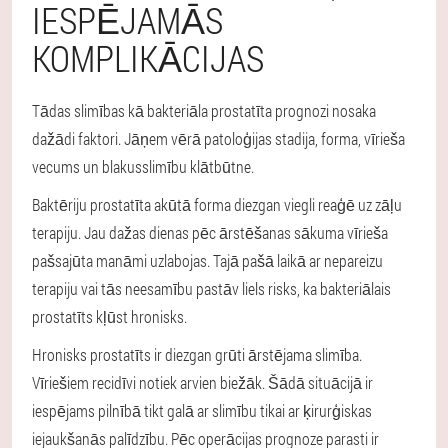
IESPĒJAMĀS
KOMPLIKĀCIJAS
Tādas slimības kā bakteriāla prostatīta prognozi nosaka
dažādi faktori. Jāņem vērā patoloģijas stadija, forma, vīrieša
vecums un blakusslimību klātbūtne.
Baktēriju prostatīta akūtā forma diezgan viegli reaģē uz zāļu
terapiju. Jau dažas dienas pēc ārstēšanas sākuma vīrieša
pašsajūta manāmi uzlabojas. Tajā pašā laikā ar nepareizu
terapiju vai tās neesamību pastāv liels risks, ka bakteriālais
prostatīts kļūst hronisks.
Hronisks prostatīts ir diezgan grūti ārstējama slimība.
Vīriešiem recidīvi notiek arvien biežāk. Šādā situācijā ir
iespējams pilnībā tikt galā ar slimību tikai ar ķirurģiskas
iejaukšanās palīdzību. Pēc operācijas prognoze parasti ir