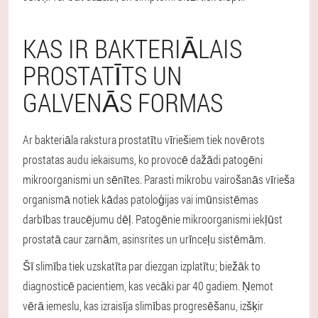
KAS IR BAKTERIĀLAIS
PROSTATĪTS UN
GALVENĀS FORMAS
Ar bakteriāla rakstura prostatītu vīriešiem tiek novērots
prostatas audu iekaisums, ko provocē dažādi patogēni
mikroorganismi un sēnītes. Parasti mikrobu vairošanās vīrieša
organismā notiek kādas patoloģijas vai imūnsistēmas
darbības traucējumu dēļ. Patogēnie mikroorganismi iekļūst
prostatā caur zarnām, asinsrites un urīnceļu sistēmām.
Šī slimība tiek uzskatīta par diezgan izplatītu; biežāk to
diagnosticē pacientiem, kas vecāki par 40 gadiem. Ņemot
vērā iemeslu, kas izraisīja slimības progresēšanu, izšķir