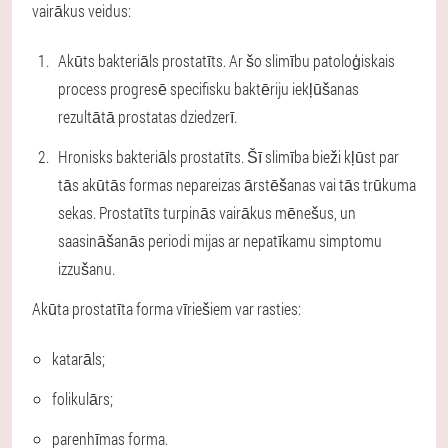
vairākus veidus:
Akūts bakteriāls prostatīts. Ar šo slimību patoloģiskais
process progresē specifisku baktēriju iekļūšanas
rezultātā prostatas dziedzerī.
Hronisks bakteriāls prostatīts. Šī slimība bieži kļūst par
tās akūtās formas nepareizas ārstēšanas vai tās trūkuma
sekas. Prostatīts turpinās vairākus mēnešus, un
saasināšanās periodi mijas ar nepatīkamu simptomu
izzušanu.
Akūta prostatīta forma vīriešiem var rasties:
katarāls;
folikulārs;
parenhīmas forma.