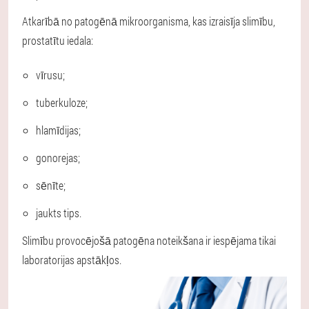
Atkarībā no patogēnā mikroorganisma, kas izraisīja slimību,
prostatītu iedala:
vīrusu;
tuberkuloze;
hlamīdijas;
gonorejas;
sēnīte;
jaukts tips.
Slimību provocējošā patogēna noteikšana ir iespējama tikai
laboratorijas apstākļos.