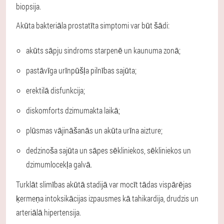
biopsija.
Akūta bakteriāla prostatīta simptomi var būt šādi:
akūts sāpju sindroms starpenē un kaunuma zonā;
pastāvīga urīnpūšļa pilnības sajūta;
erektilā disfunkcija;
diskomforts dzimumakta laikā;
plūsmas vājināšanās un akūta urīna aizture;
dedzinoša sajūta un sāpes sēkliniekos, sēkliniekos un
dzimumlocekļa galvā.
Turklāt slimības akūtā stadijā var mocīt tādas vispārējas
ķermeņa intoksikācijas izpausmes kā tahikardija, drudzis un
arteriālā hipertensija.