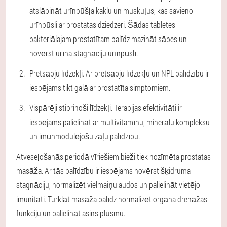
atslābināt urīnpūšļa kaklu un muskuļus, kas savieno
urīnpūsli ar prostatas dziedzeri. Šādas tabletes
bakteriālajam prostatītam palīdz mazināt sāpes un
novērst urīna stagnāciju urīnpūslī.
Pretsāpju līdzekļi. Ar pretsāpju līdzekļu un NPL palīdzību ir
iespējams tikt galā ar prostatīta simptomiem.
Vispārēji stiprinoši līdzekļi. Terapijas efektivitāti ir
iespējams palielināt ar multivitamīnu, minerālu kompleksu
un imūnmodulējošu zāļu palīdzību.
Atveseļošanās periodā vīriešiem bieži tiek nozīmēta prostatas
masāža. Ar tās palīdzību ir iespējams novērst šķidruma
stagnāciju, normalizēt vielmaiņu audos un palielināt vietējo
imunitāti. Turklāt masāža palīdz normalizēt orgāna drenāžas
funkciju un palielināt asins plūsmu.