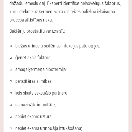
dažādu iemeslu dēļ. Eksperti identificē nelabvēlīgus faktorus,
kuru ietekme uz ķermeni vairākas reizes palielina iekaisuma
procesa attīstības risku.
Baktēriju prostatītu var izraisīt:
biežas urīnceļu sistēmas infekcijas patoloģijas;
ģenētiskais faktors;
smaga ķermeņa hipotermija;
parazitāras slimības;
liels skaits seksuālo partneru;
samazināta imunitāte;
nepietiekams uzturs;
nepietiekama urīnpūšļa iztukšošana;