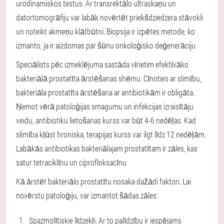
urodinamiskos testus. Ar transrektālo ultraskaņu un
datortomogrāfiju var labāk novērtēt priekšdziedzera stāvokli
un noteikt akmeņu klātbūtni. Biopsija ir izpētes metode, ko
izmanto, ja ir aizdomas par šūnu onkoloģisko deģenerāciju
Speciālists pēc izmeklējuma sastāda vīrietim efektīvāko
bakteriālā prostatīta ārstēšanas shēmu. Cīnoties ar slimību,
bakteriāla prostatīta ārstēšana ar antibiotikām ir obligāta.
Ņemot vērā patoloģijas smagumu un infekcijas izraisītāju
veidu, antibiotiku lietošanas kurss var būt 4-6 nedēļas. Kad
slimība kļūst hroniska, terapijas kurss var ilgt līdz 12 nedēļām.
Labākās antibiotikas bakteriālajam prostatītam ir zāles, kas
satur tetraciklīnu un ciprofloksacīnu
Kā ārstēt bakteriālo prostatītu nosaka dažādi faktori. Lai
novērstu patoloģiju, var izmantot šādas zāles:
Spazmolītiskie līdzekļi. Ar to palīdzību ir iespējams