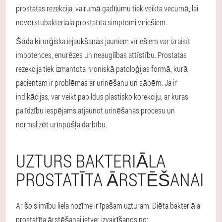
prostatas rezekcija, vairumā gadījumu tiek veikta vecumā, lai
novērstu
bakteriāla prostatīta simptomi vīriešiem.
Šāda ķirurģiska iejaukšanās jauniem vīriešiem var izraisīt
impotences, enurēzes un neauglības attīstību. Prostatas
rezekcija tiek izmantota hroniskā patoloģijas formā, kurā
pacientam ir problēmas ar urinēšanu un sāpēm. Ja ir
indikācijas, var veikt papildus plastisko korekciju, ar kuras
palīdzību iespējams atjaunot urinēšanas procesu un
normalizēt urīnpūšļa darbību.
UZTURS BAKTERIĀLA
PROSTATĪTA ĀRSTĒŠANAI
Ar šo slimību liela nozīme ir īpašam uzturam. Diēta bakteriāla
prostatīta ārstēšanai ietver izvairīšanos no: