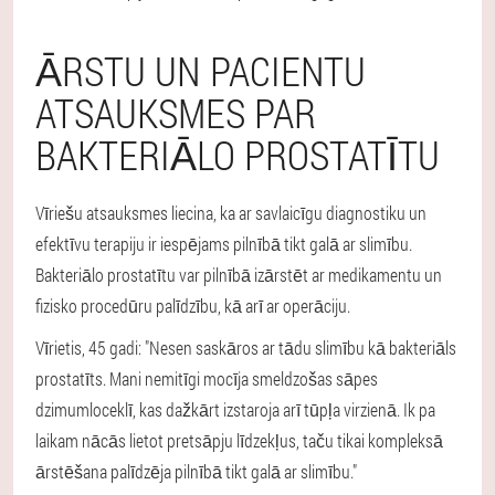
ĀRSTU UN PACIENTU
ATSAUKSMES PAR
BAKTERIĀLO PROSTATĪTU
Vīriešu atsauksmes liecina, ka ar savlaicīgu diagnostiku un
efektīvu terapiju ir iespējams pilnībā tikt galā ar slimību.
Bakteriālo prostatītu var pilnībā izārstēt ar medikamentu un
fizisko procedūru palīdzību, kā arī ar operāciju.
Vīrietis, 45 gadi: "Nesen saskāros ar tādu slimību kā bakteriāls
prostatīts. Mani nemitīgi mocīja smeldzošas sāpes
dzimumloceklī, kas dažkārt izstaroja arī tūpļa virzienā. Ik pa
laikam nācās lietot pretsāpju līdzekļus, taču tikai kompleksā
ārstēšana palīdzēja pilnībā tikt galā ar slimību."