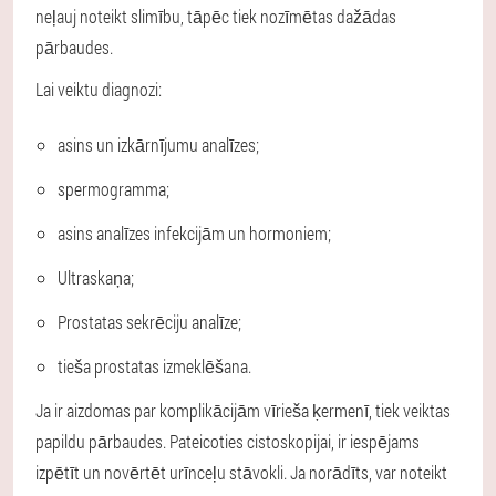
neļauj noteikt slimību, tāpēc tiek nozīmētas dažādas
pārbaudes.
Lai veiktu diagnozi:
asins un izkārnījumu analīzes;
spermogramma;
asins analīzes infekcijām un hormoniem;
Ultraskaņa;
Prostatas sekrēciju analīze;
tieša prostatas izmeklēšana.
Ja ir aizdomas par komplikācijām vīrieša ķermenī, tiek veiktas
papildu pārbaudes. Pateicoties cistoskopijai, ir iespējams
izpētīt un novērtēt urīnceļu stāvokli. Ja norādīts, var noteikt