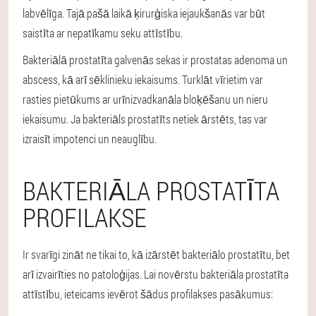
labvēlīga. Tajā pašā laikā ķirurģiska iejaukšanās var būt
saistīta ar nepatīkamu seku attīstību.
Bakteriālā prostatīta galvenās sekas ir prostatas adenoma un
abscess, kā arī sēklinieku iekaisums. Turklāt vīrietim var
rasties pietūkums ar urīnizvadkanāla bloķēšanu un nieru
iekaisumu. Ja bakteriāls prostatīts netiek ārstēts, tas var
izraisīt impotenci un neauglību.
BAKTERIĀLA PROSTATĪTA
PROFILAKSE
Ir svarīgi zināt ne tikai to, kā izārstēt bakteriālo prostatītu, bet
arī izvairīties no patoloģijas. Lai novērstu bakteriāla prostatīta
attīstību, ieteicams ievērot šādus profilakses pasākumus: