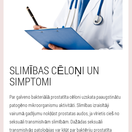
SLIMĪBAS CĒLOŅI UN
SIMPTOMI
Par galveno bakteriālā prostatīta cēloni uzskata paaugstinātu
patogēno mikroorganismu aktivitāti. Slimības izraisītāji
vairumā gadījumu nokļūst prostatas audos, ja vīrietis cieš no
seksuāli transmisīvām slimībām. Dažādas seksuāli
transmisīvās patoloģijas var kļūt par baktēriju prostatīta