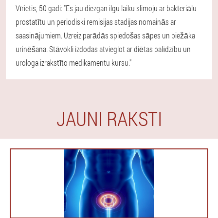
Vīrietis, 50 gadi: "Es jau diezgan ilgu laiku slimoju ar bakteriālu
prostatītu un periodiski remisijas stadijas nomainās ar
saasinājumiem. Uzreiz parādās spiedošas sāpes un biežāka
urinēšana. Stāvokli izdodas atvieglot ar diētas palīdzību un
urologa izrakstīto medikamentu kursu."
JAUNI RAKSTI