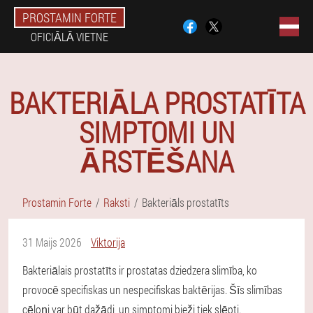
PROSTAMIN FORTE
OFICIĀLĀ VIETNE
BAKTERIĀLA PROSTATĪTA
SIMPTOMI UN
ĀRSTĒŠANA
Prostamin Forte
Raksti
Bakteriāls prostatīts
31 Maijs 2026
Viktorija
Bakteriālais prostatīts ir prostatas dziedzera slimība, ko
provocē specifiskas un nespecifiskas baktērijas. Šīs slimības
cēloņi var būt dažādi, un simptomi bieži tiek slēpti.