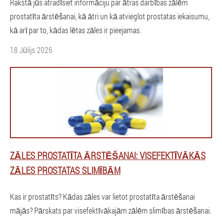
Rakstā jūs atradīsiet informāciju par ātras darbības zālēm
prostatīta ārstēšanai, kā ātri un kā atvieglot prostatas iekaisumu,
kā arī par to, kādas lētas zāles ir pieejamas.
18 Jūlijs 2026
ZĀLES PROSTATĪTA ĀRSTĒŠANAI: VISEFEKTĪVĀKĀS
ZĀLES PROSTATAS SLIMĪBĀM
Kas ir prostatīts? Kādas zāles var lietot prostatīta ārstēšanai
mājās? Pārskats par visefektīvākajām zālēm slimības ārstēšanai.