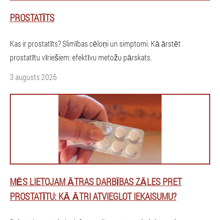
PROSTATĪTS
Kas ir prostatīts? Slimības cēloņi un simptomi. Kā ārstēt
prostatītu vīriešiem: efektīvu metožu pārskats.
3 augusts 2026
MĒS LIETOJAM ĀTRAS DARBĪBAS ZĀLES PRET
PROSTATĪTU: KĀ ĀTRI ATVIEGLOT IEKAISUMU?