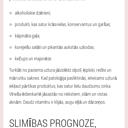
alkoholiskie dzērieni;
produkti, kas satur krāsvielas, konservantus un garšas;
kūpināta gaļa;
korejiešu salāti un pikantās aukstās uzkodas;
kečups un majonēze.
Turklāt no pacienta uztura jāizslēdz sīpoli, ķiploki, redīsi un
mārrutku saknes. Kad patoloģija pasliktinās, ieteicams uzturā
iekļaut pārtikas produktus, kas satur lielu daudzumu cinka.
Vīrieša ēdienkartē jāsastāv no riekstiem, olām un vistas
aknām. Daudz vitamīnu ir klijās, augu eļļā un dārzeņos.
SLIMĪBAS PROGNOZE,