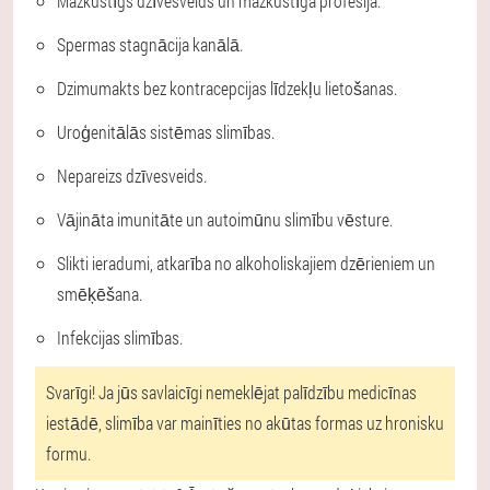
Mazkustīgs dzīvesveids un mazkustīga profesija.
Spermas stagnācija kanālā.
Dzimumakts bez kontracepcijas līdzekļu lietošanas.
Uroģenitālās sistēmas slimības.
Nepareizs dzīvesveids.
Vājināta imunitāte un autoimūnu slimību vēsture.
Slikti ieradumi, atkarība no alkoholiskajiem dzērieniem un
smēķēšana.
Infekcijas slimības.
Svarīgi!
Ja jūs savlaicīgi nemeklējat palīdzību medicīnas
iestādē, slimība var mainīties no akūtas formas uz hronisku
formu.