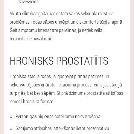
dzīvesveids.
Akūtā slimības gaitā pacientam sākas seksuāla rakstura
problēmas, rodas sāpes urinējot un diskomforts tūpļa rajonā.
Šeit simptomu intensitāte palielinās, ja netiek veikti
terapeitiskie pasākumi.
HRONISKS PROSTATĪTS
Hroniskā stadija rodas, ja ignorējat pirmās pazīmes un
nekonsultējaties ar ārstu. Iekaisuma process remisijas stadijā
turpinās, bet bez sāpēm. Stiprā dzimuma prostatīta attīstības
iemesli hroniskā formā:
Personīgās higiēnas noteikumu neievērošana.
Gadījuma attiecības, atteikšanās lietot prezervatīvu.