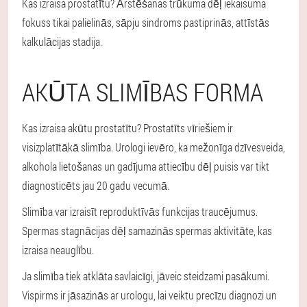
Kas izraisa prostatītu? Ārstēšanas trūkuma dēļ iekaisuma
fokuss tikai palielinās, sāpju sindroms pastiprinās, attīstās
kalkulācijas stadija.
AKŪTA SLIMĪBAS FORMA
Kas izraisa akūtu prostatītu? Prostatīts vīriešiem ir
visizplatītākā slimība. Urologi ievēro, ka mežonīga dzīvesveida,
alkohola lietošanas un gadījuma attiecību dēļ puisis var tikt
diagnosticēts jau 20 gadu vecumā.
Slimība var izraisīt reproduktīvās funkcijas traucējumus.
Spermas stagnācijas dēļ samazinās spermas aktivitāte, kas
izraisa neauglību.
Ja slimība tiek atklāta savlaicīgi, jāveic steidzami pasākumi.
Vispirms ir jāsazinās ar urologu, lai veiktu precīzu diagnozi un