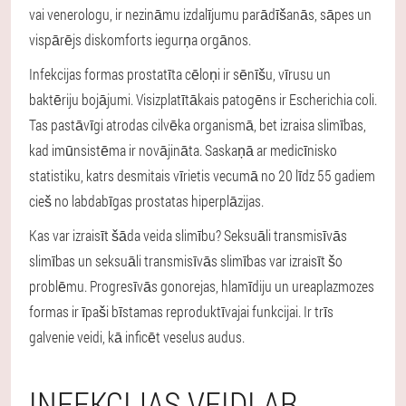
vai venerologu, ir nezināmu izdalījumu parādīšanās, sāpes un
vispārējs diskomforts iegurņa orgānos.
Infekcijas formas prostatīta cēloņi ir sēnīšu, vīrusu un
baktēriju bojājumi. Visizplatītākais patogēns ir Escherichia coli.
Tas pastāvīgi atrodas cilvēka organismā, bet izraisa slimības,
kad imūnsistēma ir novājināta. Saskaņā ar medicīnisko
statistiku, katrs desmitais vīrietis vecumā no 20 līdz 55 gadiem
cieš no labdabīgas prostatas hiperplāzijas.
Kas var izraisīt šāda veida slimību? Seksuāli transmisīvās
slimības un seksuāli transmisīvās slimības var izraisīt šo
problēmu.
Progresīvās gonorejas, hlamīdiju un ureaplazmozes
formas ir īpaši bīstamas reproduktīvajai funkcijai.
Ir trīs
galvenie veidi, kā inficēt veselus audus.
INFEKCIJAS VEIDI AR