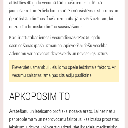
attīstīties 40 gadu vecumā tādu pašu iemeslu dēļ kā
jauniešiem. Tomēr lielu lomu spēlē imūnsistēmas stiprums un
ģenētiskās slimības. Īpaša uzmanība jāpievērš uzturam, lai
neizraisītu hronisku slimību saasināšanos.
Kādi ir attīstības iemesli vecumdienās? Pēc 50 gadu
sasniegšanas īpaša uzmanība jāpievērš vīriešu veselībai.
Adenomu var provocēt dzīvesveids un neveselīgs uzturs.
Pievērsiet uzmanību!
Lielu lomu spēlē iedzimtais faktors. Ar
vecumu saistītas izmaiņas situāciju pasliktina.
APKOPOSIM TO
Ārstēšanu un ieteicamo profilaksi nosaka ārsts. Lai nezinātu
par problēmām un neprovocētu faktorus, kas izraisa prostatas
iekaisumu, dzīvotu pilnvērtīgu dzīvi, iziet ikgadēju medicīnisko