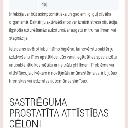
dēļ
Infekcija var būt asimptomātiska un gadiem ilgi guļ cilvēka
organismā. Baktēriju aktivizēšanos var izraisīt stresa situācija,
ilgstoša uzturēšanās aukstumā ar augstu mitruma līmeni vai
stagnācija.
Ieteicams ievērot labu intīmo higiēnu, lai novērstu baktēriju
izdzīvošanu tīros apstākļos. Jūs varat iegādāties specializētu
antibakteriālu kosmētiku ar neitrālu pH līmeni. Problēma var
attīstīties, ja cilvēkam ir novājināta imūnsistēma vai ir bijušas
hroniskas vai iedzimtas autoimūnas slimības.
SASTRĒGUMA
PROSTATĪTA ATTĪSTĪBAS
CĒLOŅI