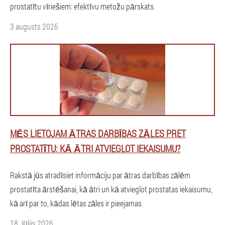
prostatītu vīriešiem: efektīvu metožu pārskats.
3 augusts 2026
MĒS LIETOJAM ĀTRAS DARBĪBAS ZĀLES PRET
PROSTATĪTU: KĀ ĀTRI ATVIEGLOT IEKAISUMU?
Rakstā jūs atradīsiet informāciju par ātras darbības zālēm
prostatīta ārstēšanai, kā ātri un kā atvieglot prostatas iekaisumu,
kā arī par to, kādas lētas zāles ir pieejamas.
18 Jūlijs 2026