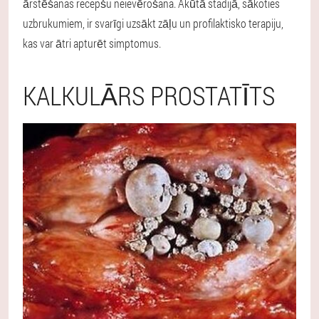
ārstēšanas recepšu neievērošana
. Akūtā stadijā, sākoties
uzbrukumiem, ir svarīgi uzsākt zāļu un profilaktisko terapiju,
kas var ātri apturēt simptomus.
KALKULĀRS PROSTATĪTS