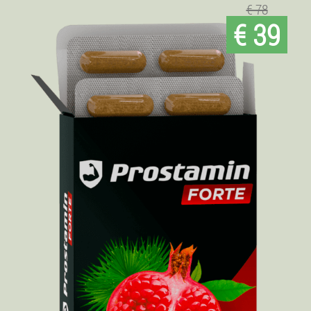
€ 78
€ 39