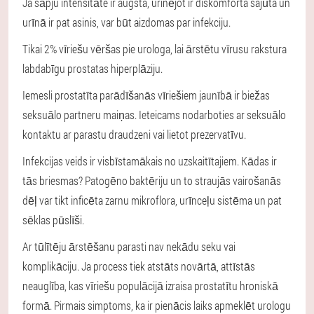
Ja sāpju intensitāte ir augsta, urinējot ir diskomforta sajūta un
urīnā ir pat asinis, var būt aizdomas par infekciju.
Tikai 2% vīriešu vēršas pie urologa, lai ārstētu vīrusu rakstura
labdabīgu prostatas hiperplāziju.
Iemesli prostatīta parādīšanās vīriešiem jaunībā ir biežas
seksuālo partneru maiņas. Ieteicams nodarboties ar seksuālo
kontaktu ar parastu draudzeni vai lietot prezervatīvu.
Infekcijas veids ir visbīstamākais no uzskaitītajiem. Kādas ir
tās briesmas? Patogēno baktēriju un to straujās vairošanās
dēļ var tikt inficēta zarnu mikroflora, urīnceļu sistēma un pat
sēklas pūslīši.
Ar tūlītēju ārstēšanu parasti nav nekādu seku vai
komplikāciju. Ja process tiek atstāts novārtā, attīstās
neauglība, kas vīriešu populācijā izraisa prostatītu hroniskā
formā. Pirmais simptoms, ka ir pienācis laiks apmeklēt urologu