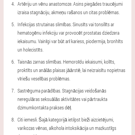
Artēriju un vēnu anastomoze. Asins piegādes traucējumi
izraisa stagnāciju, akmeņu rašanos un citas problēmas.
Infekcijas strutainas slimības. Sinusīts vai tonsilīts ar
hematogēnu infekciju var provocēt prostatas dziedzera
iekaisumu. Vainīgi var būt arī kariess, piodermija, bronhīts
un holecistīts.
Taisnās zarnas slimības. Hemoroīdu iekaisumi, kolīts,
proktīts un anālās plaisas jāārstē, lai neizraisītu nopietnas
vīriešu veselības problēmas.
Sastrēguma parādības. Stagnācijas veidošanās
neregulāras seksuālās aktivitātes vai pārtraukta
dzimumkontakta prakses dēļ.
Citi iemesli. Šajā kategorijā ietilpst bieži aizcietējumi,
varikozas vēnas, alkohola intoksikācija un mazkustīgs