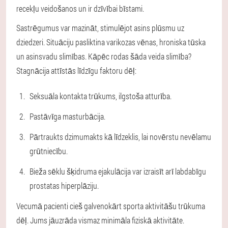
recekļu veidošanos un ir dzīvībai bīstami.
Sastrēgumus var mazināt, stimulējot asins plūsmu uz
dziedzeri. Situāciju pasliktina varikozas vēnas, hroniska tūska
un asinsvadu slimības. Kāpēc rodas šāda veida slimība?
Stagnācija attīstās līdzīgu faktoru dēļ:
Seksuāla kontakta trūkums, ilgstoša atturība.
Pastāvīga masturbācija.
Pārtraukts dzimumakts kā līdzeklis, lai novērstu nevēlamu
grūtniecību.
Bieža sēklu šķidruma ejakulācija var izraisīt arī labdabīgu
prostatas hiperplāziju.
Vecumā pacienti cieš galvenokārt sporta aktivitāšu trūkuma
dēļ.
Jums jāuzrāda vismaz minimāla fiziskā aktivitāte.