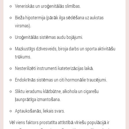
Veneriskās un uroģenitālās slimības.
Bieža hipotermija (pārāk ilga sēdēšana uz aukstas
virsmas).
Uroģenitālās sistēmas audu bojājumi.
Mazkustīgs dzīvesveids, biroja darbs un sporta aktivitāšu
trūkums.
Nesterilizēti instrumenti kateterizācijas laikā.
Endokrīnās sistēmas un citi hormonālie traucējumi.
Sliktu ieradumu klātbūtne, alkohola un cigarešu
ļaunprātīga izmantošana.
Aptaukošanās, liekais svars.
Vēl viens faktors prostatīta attīstībā vīriešu populācijā ir