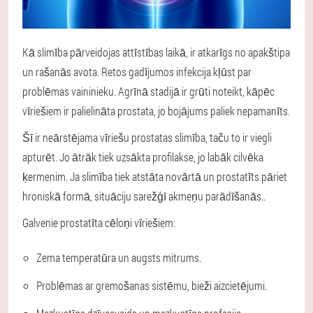
Kā slimība pārveidojas attīstības laikā, ir atkarīgs no apakštipa
un rašanās avota. Retos gadījumos infekcija kļūst par
problēmas vaininieku. Agrīnā stadijā ir grūti noteikt, kāpēc
vīriešiem ir palielināta prostata, jo bojājums paliek nepamanīts.
Šī ir neārstējama vīriešu prostatas slimība, taču to ir viegli
apturēt. Jo ātrāk tiek uzsākta profilakse, jo labāk cilvēka
ķermenim.
Ja slimība tiek atstāta novārtā un prostatīts pāriet
hroniskā formā, situāciju sarežģī akmeņu parādīšanās.
.
Galvenie prostatīta cēloņi vīriešiem:
Zema temperatūra un augsts mitrums.
Problēmas ar gremošanas sistēmu, bieži aizcietējumi.