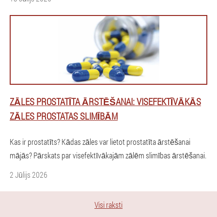
ZĀLES PROSTATĪTA ĀRSTĒŠANAI: VISEFEKTĪVĀKĀS
ZĀLES PROSTATAS SLIMĪBĀM
Kas ir prostatīts? Kādas zāles var lietot prostatīta ārstēšanai
mājās? Pārskats par visefektīvākajām zālēm slimības ārstēšanai.
2 Jūlijs 2026
Visi raksti