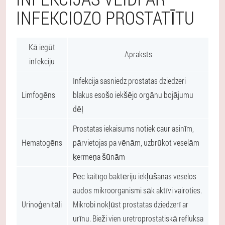
INFEKCIOZO PROSTATĪTU
Kā iegūt
Apraksts
infekciju
Infekcija sasniedz prostatas dziedzeri
Limfogēns
blakus esošo iekšējo orgānu bojājumu
dēļ
Prostatas iekaisums notiek caur asinīm,
Hematogēns
pārvietojas pa vēnām, uzbrūkot veselām
ķermeņa šūnām
Pēc kaitīgo baktēriju iekļūšanas veselos
audos mikroorganismi sāk aktīvi vairoties.
Urinoģenitāli
Mikrobi nokļūst prostatas dziedzerī ar
urīnu. Bieži vien uretroprostatiskā refluksa