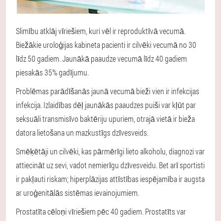
Slimību atklāj vīriešiem, kuri vēl ir reproduktīvā vecumā.
Biežākie uroloģijas kabineta pacienti ir cilvēki vecumā no 30
līdz 50 gadiem. Jaunākā paaudze vecumā līdz 40 gadiem
piesakās 35% gadījumu.
Problēmas parādīšanās jaunā vecumā bieži vien ir infekcijas
infekcija. Izlaidības dēļ jaunākās paaudzes puiši var kļūt par
seksuāli transmisīvo baktēriju upuriem, otrajā vietā ir bieža
datora lietošana un mazkustīgs dzīvesveids.
Smēķētāji un cilvēki, kas pārmērīgi lieto alkoholu, diagnozi var
attiecināt uz sevi, vadot nemierīgu dzīvesveidu. Bet arī sportisti
ir pakļauti riskam; hiperplāzijas attīstības iespējamība ir augsta
ar uroģenitālās sistēmas ievainojumiem.
Prostatīta cēloņi vīriešiem pēc 40 gadiem. Prostatīts var