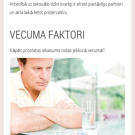
Attiecībā uz seksuālo dzīvi svarīgi ir atrast pastāvīgu partneri
un akta laikā lietot prezervatīvu.
VECUMA FAKTORI
Kāpēc prostatas iekaisums rodas jebkurā vecumā?