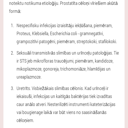
noteiktu notikuma etioloģiju. Prostatīta cēloņi vīriešiem akūtā
formā:
Nespecifisku infekcijas izraisītāju iekļūšana, piemēram,
Proteus, Klebsiella, Escherichia coli - gramnegatīvi,
grampozitīvi patogēni, piemēram, streptokoki, stafilokoki.
Seksuāli transmisīvās slimības un urīnceļu patoloģijas. Tie
ir STS jeb mikrofloras traucējumi, piemēram, kandidoze,
mikoplazmoze, gonoreja, trichomoniāze, hlamīdijas un
ureaplazmoze.
Uretrīts. Visbiežākais slimības cēlonis. Kad urīnceļi ir
iekaisuši, infekcijas un kaitīgās baktērijas tiek izvadītas
caur anālo atveri. Nesterilizēti instrumenti kateterizācijas
vai bougienage laikā var būt viens no saasināšanās
cēloņiem.