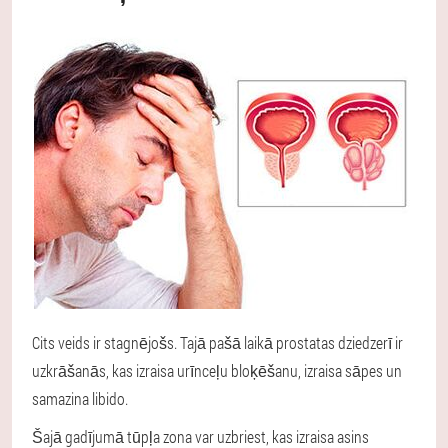
Cits veids ir stagnējošs. Tajā pašā laikā prostatas dziedzerī ir
uzkrāšanās, kas izraisa urīnceļu bloķēšanu, izraisa sāpes un
samazina libido.
Šajā gadījumā tūpļa zona var uzbriest, kas izraisa asins