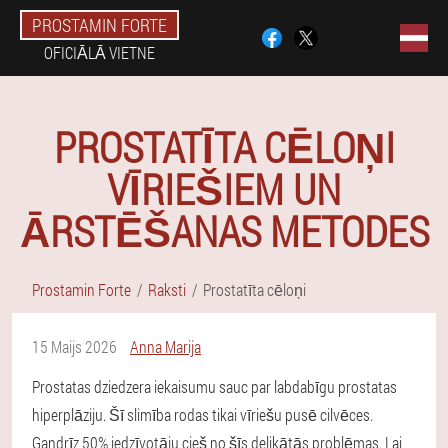
PROSTAMIN FORTE
OFICIĀLĀ VIETNE
PROSTATĪTA CĒLOŅI
VĪRIEŠIEM UN
ĀRSTĒŠANAS METODES
Prostamin Forte
Raksti
Prostatīta cēloņi
15 Maijs 2026
Anna Marija
Prostatas dziedzera iekaisumu sauc par labdabīgu prostatas
hiperplāziju. Šī slimība rodas tikai vīriešu pusē cilvēces.
Gandrīz 50% iedzīvotāju cieš no šīs delikātās problēmas. Lai