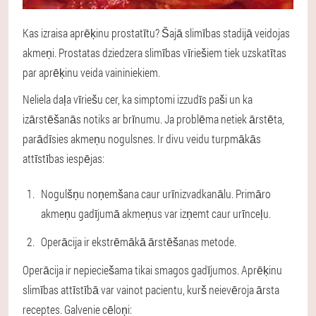
Kas izraisa aprēķinu prostatītu? Šajā slimības stadijā veidojas
akmeņi. Prostatas dziedzera slimības vīriešiem tiek uzskatītas
par aprēķinu veida vaininiekiem.
Neliela daļa vīriešu cer, ka simptomi izzudīs paši un ka
izārstēšanās notiks ar brīnumu. Ja problēma netiek ārstēta,
parādīsies akmeņu nogulsnes. Ir divu veidu turpmākās
attīstības iespējas:
Nogulšņu noņemšana caur urīnizvadkanālu. Primāro
akmeņu gadījumā akmeņus var izņemt caur urīnceļu.
Operācija ir ekstrēmākā ārstēšanas metode.
Operācija ir nepieciešama tikai smagos gadījumos. Aprēķinu
slimības attīstībā var vainot pacientu, kurš neievēroja ārsta
receptes. Galvenie cēloņi: