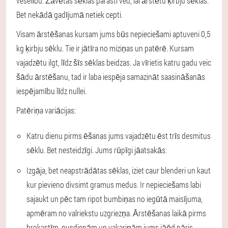
veselību. Žāvētas sēklas parasti ved, lai ārstētu ķirbju sēklas.
Bet nekādā gadījumā netiek cepti.
Visam ārstēšanas kursam jums būs nepieciešami aptuveni 0,5
kg ķirbju sēklu. Tie ir jātīra no miziņas un patērē. Kursam
vajadzētu ilgt, līdz šīs sēklas beidzas. Ja vīrietis katru gadu veic
šādu ārstēšanu, tad ir laba iespēja samazināt saasināšanās
iespējamību līdz nullei.
Patēriņa variācijas:
Katru dienu pirms ēšanas jums vajadzētu ēst trīs desmitus
sēklu. Bet nesteidzīgi. Jums rūpīgi jāatsakās.
Izgāja, bet neapstrādātas sēklas, iziet caur blenderi un kaut
kur pievieno divsimt gramus medus. Ir nepieciešams labi
sajaukt un pēc tam ripot bumbiņas no iegūtā maisījuma,
apmēram no valriekstu uzgriezņa. Ārstēšanas laikā pirms
brokastīm, pusdienām un vakariņām jums jāēd pāris