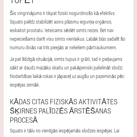
Šis vingrinājums ir tikpat fiziski nogurdinošs kā efektīvs.
Squats palīdz stabilizēt asins plūsmu iegurņa orgānos,
ieskaitot prostatu. Ieteicams sēdēt simts reizes. Bet nav
nepieciešams darīt visu simts vienlaikus. Labāk būs sadalīt šo
numuru divās vai trīs pieejās ar nelieliem pārtraukumiem.
Ja pat līdzīgā situācijā, simts tupus ir grūti, tad ir pieļaujams
sākt ar daudz mazāku skaitu un pakāpeniski palielināt slodzi.
Nodarbības laikā rokas ir jāpaceļ uz augšu un pazeminās pēc
iespējas zemāk.
KĀDAS CITAS FIZISKĀS AKTIVITĀTES
ŠĶIRNES PALĪDZĒS ĀRSTĒŠANAS
PROCESĀ
Squats ir tālu no vienīgās iespējamās slodzes iespējas. Lai