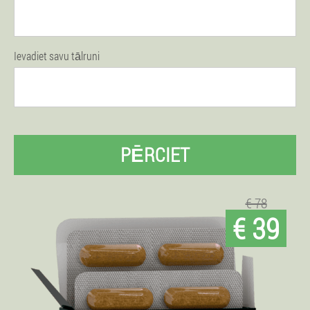
Ievadiet savu tālruni
PĒRCIET
€ 78
€ 39