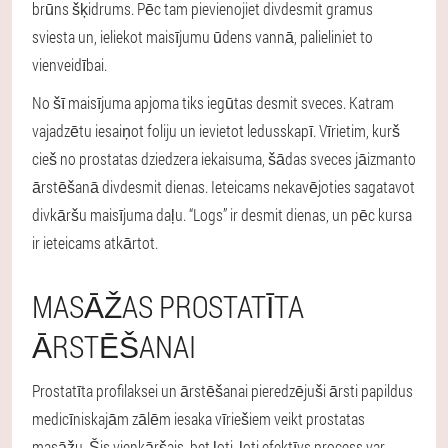
brūns šķidrums. Pēc tam pievienojiet divdesmit gramus
sviesta un, ieliekot maisījumu ūdens vannā, palieliniet to
vienveidībai.
No šī maisījuma apjoma tiks iegūtas desmit sveces. Katram
vajadzētu iesaiņot foliju un ievietot ledusskapī. Vīrietim, kurš
cieš no prostatas dziedzera iekaisuma, šādas sveces jāizmanto
ārstēšanā divdesmit dienas. Ieteicams nekavējoties sagatavot
divkāršu maisījuma daļu. “Logs” ir desmit dienas, un pēc kursa
ir ieteicams atkārtot.
MASĀŽAS PROSTATĪTA
ĀRSTĒŠANAI
Prostatīta profilaksei un ārstēšanai pieredzējuši ārsti papildus
medicīniskajām zālēm iesaka vīriešiem veikt prostatas
masāžu. Šis vienkāršais, bet ļoti, ļoti efektīvs process var