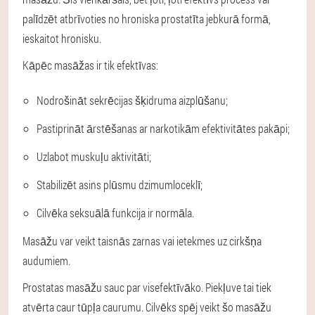
palīdzēt atbrīvoties no hroniska prostatīta jebkurā formā,
ieskaitot hronisku.
Kāpēc masāžas ir tik efektīvas:
Nodrošināt sekrēcijas šķidruma aizplūšanu;
Pastiprināt ārstēšanas ar narkotikām efektivitātes pakāpi;
Uzlabot muskuļu aktivitāti;
Stabilizēt asins plūsmu dzimumloceklī;
Cilvēka seksuālā funkcija ir normāla.
Masāžu var veikt taisnās zarnas vai ietekmes uz cirkšņa
audumiem.
Prostatas masāžu sauc par visefektīvāko. Piekļuve tai tiek
atvērta caur tūpļa caurumu. Cilvēks spēj veikt šo masāžu