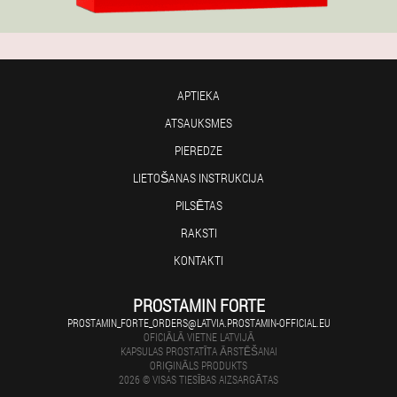
APTIEKA
ATSAUKSMES
PIEREDZE
LIETOŠANAS INSTRUKCIJA
PILSĒTAS
RAKSTI
KONTAKTI
PROSTAMIN FORTE
PROSTAMIN_FORTE_ORDERS@LATVIA.PROSTAMIN-OFFICIAL.EU
OFICIĀLĀ VIETNE LATVIJĀ
KAPSULAS PROSTATĪTA ĀRSTĒŠANAI
ORIĢINĀLS PRODUKTS
2026 © VISAS TIESĪBAS AIZSARGĀTAS