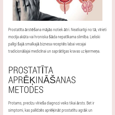
Prostatīta ārstēšana mājās notiek ātri. Neatkarīgi no tā, vīrieti
mocīja akūta vai hroniska šāda nepatīkama slimība. Lieliski
palīgi šajā smalkajā biznesa receptēs labai vecajai
tradicionālajai medicīnai un saprātīgas kravas uz ķermeņa.
PROSTATĪTA
APRĒĶINĀŠANAS
METODES
Protams, precīzu vīrieša diagnozi veiks tikai ārsts. Bet ir
simptomi, kas palīdzēs aprēķināt prostatītu agrāk un