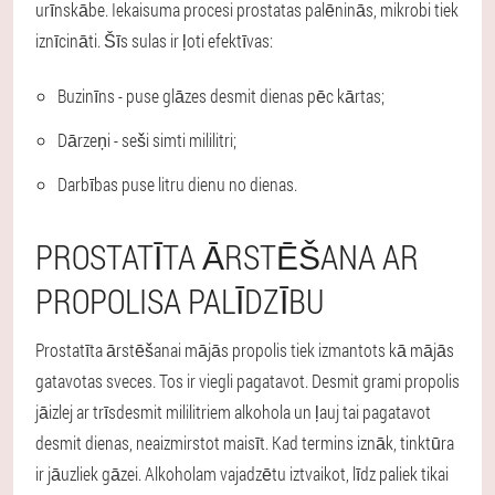
urīnskābe. Iekaisuma procesi prostatas palēninās, mikrobi tiek
iznīcināti. Šīs sulas ir ļoti efektīvas:
Buzinīns - puse glāzes desmit dienas pēc kārtas;
Dārzeņi - seši simti mililitri;
Darbības puse litru dienu no dienas.
PROSTATĪTA ĀRSTĒŠANA AR
PROPOLISA PALĪDZĪBU
Prostatīta ārstēšanai mājās propolis tiek izmantots kā mājās
gatavotas sveces. Tos ir viegli pagatavot. Desmit grami propolis
jāizlej ar trīsdesmit mililitriem alkohola un ļauj tai pagatavot
desmit dienas, neaizmirstot maisīt. Kad termins iznāk, tinktūra
ir jāuzliek gāzei. Alkoholam vajadzētu iztvaikot, līdz paliek tikai