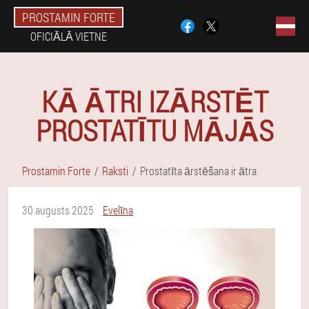
PROSTAMIN FORTE
OFICIĀLĀ VIETNE
KĀ ĀTRI IZĀRSTĒT
PROSTATĪTU MĀJĀS
Prostamin Forte
Raksti
Prostatīta ārstēšana ir ātra
30 augusts 2025
Evelīna