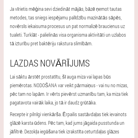
Ja vīrietis mēģina sevi dziedināt mājās, bāzē ņemot tautas
metodes, tas sniegs iespējamu palīdzību mazinātās sāpēs,
novērsīs iekaisuma procesus un pat normalizē braucienus uz
tualeti. Turklāt - palielinās visa organisma aktivitāti un uzlabos
tā izturību pret baktēriju rakstura slimībām.
LAZDAS NOVĀRĪJUMS
Lai sāktu ārstēt prostatītu, šī auga miza vai lapas būs
piemērotas. NODOŠANA var veikt pārmaiņus - vai nu no mizas,
pēc tam no lapām. Ir vērts pievērst uzmanību tam, ka miza tiek
pagatavota vairāk laika, jo tā ir daudz grūtāka.
Recepte ir pilnīgi vienkārša. Ērpailis sastāvdaļas tiek ievainots
glāzē karsta ūdens. Pēc tam, kad jums jāgaida pusstunda un
jāfiltrē. Dezokļa iegūšana tiek izrakstīta ceturtdaļas glāzes