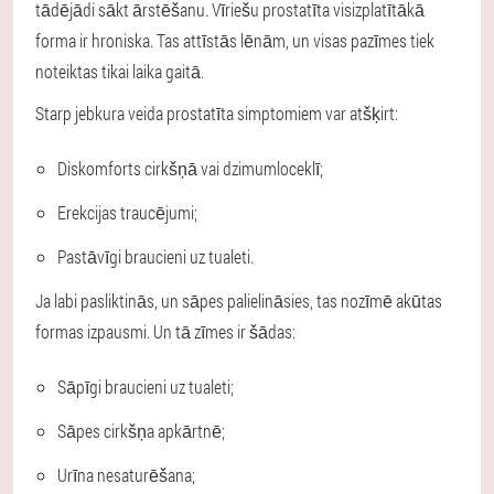
tādējādi sākt ārstēšanu. Vīriešu prostatīta visizplatītākā
forma ir hroniska. Tas attīstās lēnām, un visas pazīmes tiek
noteiktas tikai laika gaitā.
Starp jebkura veida prostatīta simptomiem var atšķirt:
Diskomforts cirkšņā vai dzimumloceklī;
Erekcijas traucējumi;
Pastāvīgi braucieni uz tualeti.
Ja labi pasliktinās, un sāpes palielināsies, tas nozīmē akūtas
formas izpausmi. Un tā zīmes ir šādas:
Sāpīgi braucieni uz tualeti;
Sāpes cirkšņa apkārtnē;
Urīna nesaturēšana;