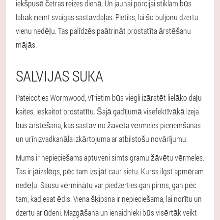
iekšpusē četras reizes dienā. Un jaunai porcijai stiklam būs
labāk ņemt svaigas sastāvdaļas. Pietiks, lai šo buljonu dzertu
vienu nedēļu. Tas palīdzēs paātrināt prostatīta ārstēšanu
mājās.
SALVIJAS SUKA
Pateicoties Wormwood, vīrietim būs viegli izārstēt lielāko daļu
kaites, ieskaitot prostatītu. Šajā gadījumā visefektīvākā izeja
būs ārstēšana, kas sastāv no žāvēta vērmeles pieņemšanas
un urīnizvadkanāla izkārtojuma ar atbilstošu novārījumu.
Mums ir nepieciešams aptuveni simts gramu žāvētu vērmeles.
Tas ir jāizslēgs, pēc tam izsijāt caur sietu. Kurss ilgst apmēram
nedēļu. Sausu vērminātu var piedzerties gan pirms, gan pēc
tam, kad esat ēdis. Viena šķipsna ir nepieciešama, lai norītu un
dzertu ar ūdeni. Mazgāšana un ienaidnieki būs visērtāk veikt