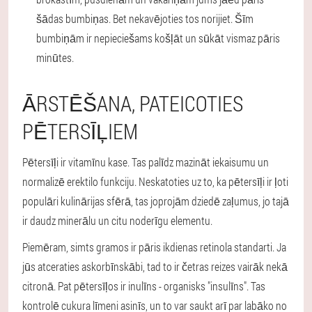
šādas bumbiņas. Bet nekavējoties tos norijiet. Šīm
bumbiņām ir nepieciešams košļāt un sūkāt vismaz pāris
minūtes.
ĀRSTĒŠANA, PATEICOTIES
PĒTERSĪĻIEM
Pētersīļi ir vitamīnu kase. Tas palīdz mazināt iekaisumu un
normalizē erektilo funkciju. Neskatoties uz to, ka pētersīļi ir ļoti
populāri kulinārijas sfērā, tas joprojām dziedē zaļumus, jo tajā
ir daudz minerālu un citu noderīgu elementu.
Piemēram, simts gramos ir pāris ikdienas retinola standarti. Ja
jūs atceraties askorbīnskābi, tad to ir četras reizes vairāk nekā
citronā. Pat pētersīļos ir inulīns - organisks "insulīns". Tas
kontrolē cukura līmeni asinīs, un to var saukt arī par labāko no