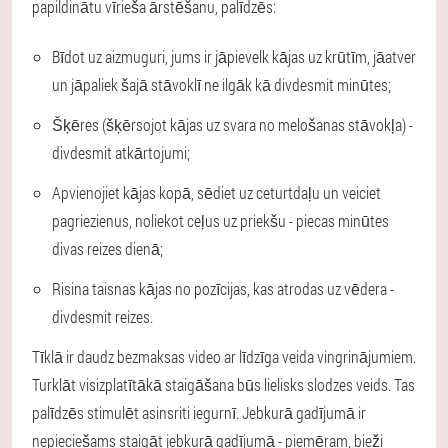
papildinātu vīrieša ārstēšanu, palīdzēs:
Bīdot uz aizmuguri, jums ir jāpievelk kājas uz krūtīm, jāatver
un jāpaliek šajā stāvoklī ne ilgāk kā divdesmit minūtes;
Šķēres (šķērsojot kājas uz svara no melošanas stāvokļa) -
divdesmit atkārtojumi;
Apvienojiet kājas kopā, sēdiet uz ceturtdaļu un veiciet
pagriezienus, noliekot ceļus uz priekšu - piecas minūtes
divas reizes dienā;
Risina taisnas kājas no pozīcijas, kas atrodas uz vēdera -
divdesmit reizes.
Tīklā ir daudz bezmaksas video ar līdzīga veida vingrinājumiem.
Turklāt visizplatītākā staigāšana būs lielisks slodzes veids. Tas
palīdzēs stimulēt asinsriti iegurnī. Jebkurā gadījumā ir
nepieciešams staigāt jebkurā gadījumā - piemēram, bieži