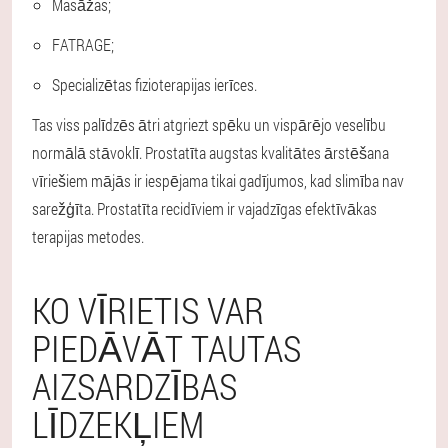
Masāžas;
FATRAGE;
Specializētas fizioterapijas ierīces.
Tas viss palīdzēs ātri atgriezt spēku un vispārējo veselību
normālā stāvoklī. Prostatīta augstas kvalitātes ārstēšana
vīriešiem mājās ir iespējama tikai gadījumos, kad slimība nav
sarežģīta. Prostatīta recidīviem ir vajadzīgas efektīvākas
terapijas metodes.
KO VĪRIETIS VAR
PIEDĀVĀT TAUTAS
AIZSARDZĪBAS
LĪDZEKĻIEM