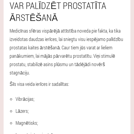
VAR PALĪDZĒT PROSTATĪTA
ĀRSTĒŠANĀ
Medicīnas sfēras vispārējā attīstība noveda pie fakta, ka tika
izveidotas daudzas ierīces, lai sniegtu visu iespējamo palīdzību
prostatas kaites ārstēšanā. Caur tiem jūs varat ar lieliem
panākumiem, lai mājās pārvarētu prostatītu. Viņi stimulē
prostatu, stabilizē asins plūsmu un tādējādi novērš
stagnāciju.
Šīs visa veida ierīces ir sadalītas:
Vibrācijas;
Lāzers;
Magnētisks;