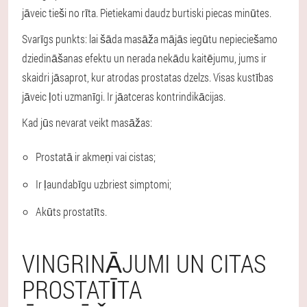
jāveic tieši no rīta. Pietiekami daudz burtiski piecas minūtes.
Svarīgs punkts: lai šāda masāža mājās iegūtu nepieciešamo
dziedināšanas efektu un nerada nekādu kaitējumu, jums ir
skaidri jāsaprot, kur atrodas prostatas dzelzs. Visas kustības
jāveic ļoti uzmanīgi. Ir jāatceras kontrindikācijas.
Kad jūs nevarat veikt masāžas:
Prostatā ir akmeņi vai cistas;
Ir ļaundabīgu uzbriest simptomi;
Akūts prostatīts.
VINGRINĀJUMI UN CITAS
PROSTATĪTA