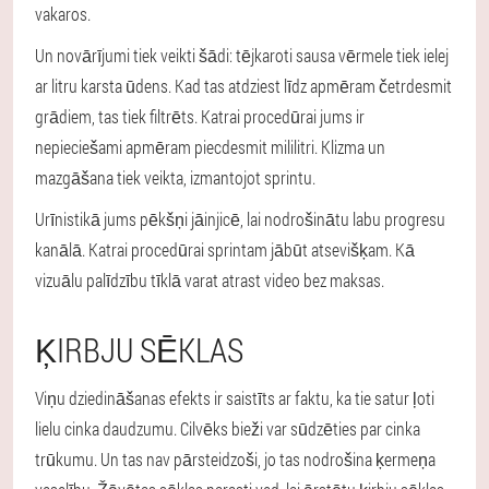
vakaros.
Un novārījumi tiek veikti šādi: tējkaroti sausa vērmele tiek ielej
ar litru karsta ūdens. Kad tas atdziest līdz apmēram četrdesmit
grādiem, tas tiek filtrēts. Katrai procedūrai jums ir
nepieciešami apmēram piecdesmit mililitri. Klizma un
mazgāšana tiek veikta, izmantojot sprintu.
Urīnistikā jums pēkšņi jāinjicē, lai nodrošinātu labu progresu
kanālā. Katrai procedūrai sprintam jābūt atsevišķam. Kā
vizuālu palīdzību tīklā varat atrast video bez maksas.
ĶIRBJU SĒKLAS
Viņu dziedināšanas efekts ir saistīts ar faktu, ka tie satur ļoti
lielu cinka daudzumu. Cilvēks bieži var sūdzēties par cinka
trūkumu. Un tas nav pārsteidzoši, jo tas nodrošina ķermeņa