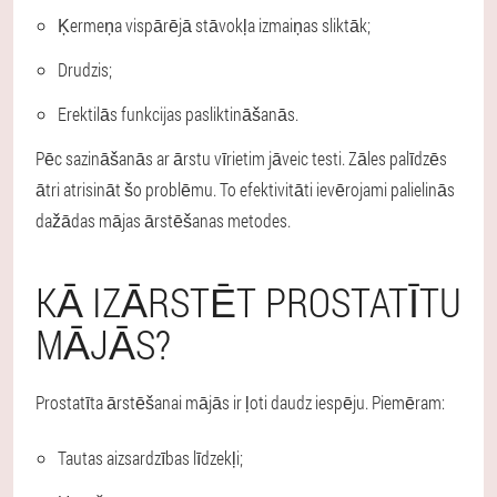
Ķermeņa vispārējā stāvokļa izmaiņas sliktāk;
Drudzis;
Erektilās funkcijas pasliktināšanās.
Pēc sazināšanās ar ārstu vīrietim jāveic testi. Zāles palīdzēs
ātri atrisināt šo problēmu. To efektivitāti ievērojami palielinās
dažādas mājas ārstēšanas metodes.
KĀ IZĀRSTĒT PROSTATĪTU
MĀJĀS?
Prostatīta ārstēšanai mājās ir ļoti daudz iespēju. Piemēram:
Tautas aizsardzības līdzekļi;