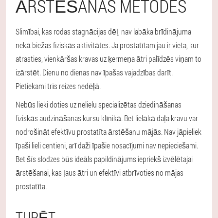
ĀRSTĒŠANAS METODES
Slimībai, kas rodas stagnācijas dēļ, nav labāka brīdinājuma
nekā biežas fiziskās aktivitātes. Ja prostatītam jau ir vieta, kur
atrasties, vienkāršas kravas uz ķermeņa ātri palīdzēs viņam to
izārstēt. Dienu no dienas nav īpašas vajadzības darīt.
Pietiekami trīs reizes nedēļā.
Nebūs lieki doties uz nelielu specializētas dziedināšanas
fiziskās audzināšanas kursu klīnikā. Bet lielākā daļa kravu var
nodrošināt efektīvu prostatīta ārstēšanu mājās. Nav jāpieliek
īpaši lieli centieni, arī daži īpašie nosacījumi nav nepieciešami.
Bet šīs slodzes būs ideāls papildinājums iepriekš izvēlētajai
ārstēšanai, kas ļaus ātri un efektīvi atbrīvoties no mājas
prostatīta.
TUPĒT