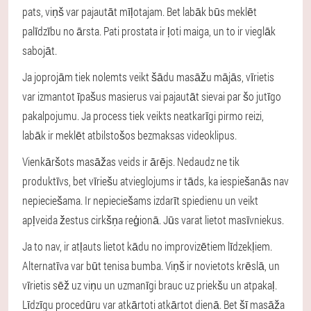
pats, viņš var pajautāt mīļotajam. Bet labāk būs meklēt
palīdzību no ārsta. Pati prostata ir ļoti maiga, un to ir vieglāk
sabojāt.
Ja joprojām tiek nolemts veikt šādu masāžu mājās, vīrietis
var izmantot īpašus masierus vai pajautāt sievai par šo jutīgo
pakalpojumu. Ja process tiek veikts neatkarīgi pirmo reizi,
labāk ir meklēt atbilstošos bezmaksas videoklipus.
Vienkāršots masāžas veids ir ārējs. Nedaudz ne tik
produktīvs, bet vīriešu atvieglojums ir tāds, ka iespiešanās nav
nepieciešama. Ir nepieciešams izdarīt spiedienu un veikt
apļveida žestus cirkšņa reģionā. Jūs varat lietot masīvniekus.
Ja to nav, ir atļauts lietot kādu no improvizētiem līdzekļiem.
Alternatīva var būt tenisa bumba. Viņš ir novietots krēslā, un
vīrietis sēž uz viņu un uzmanīgi brauc uz priekšu un atpakaļ.
Līdzīgu procedūru var atkārtoti atkārtot dienā. Bet šī masāža