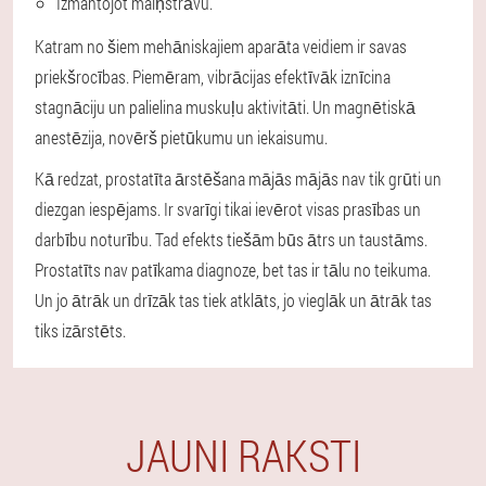
Izmantojot maiņstrāvu.
Katram no šiem mehāniskajiem aparāta veidiem ir savas
priekšrocības. Piemēram, vibrācijas efektīvāk iznīcina
stagnāciju un palielina muskuļu aktivitāti. Un magnētiskā
anestēzija, novērš pietūkumu un iekaisumu.
Kā redzat, prostatīta ārstēšana mājās mājās nav tik grūti un
diezgan iespējams. Ir svarīgi tikai ievērot visas prasības un
darbību noturību. Tad efekts tiešām būs ātrs un taustāms.
Prostatīts nav patīkama diagnoze, bet tas ir tālu no teikuma.
Un jo ātrāk un drīzāk tas tiek atklāts, jo vieglāk un ātrāk tas
tiks izārstēts.
JAUNI RAKSTI