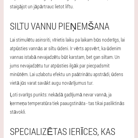
staigājot un jāpārtrauc lietot liftu.
SILTU VANNU PIEŅEMŠANA
Lai stimulētu asinsriti, vīrietis laiku pa laikam būs noderīgs, lai
atpūsties vannās ar siltu ūdeni. Ir vērts apsvērt, ka ūdenim
vannas istabā nevajadzētu būt karstam, bet gan siltam. Un
jums nevajadzētu tur atpūsties ilgāk par piecpadsmit
minūtēm. Lai uzlabotu efektu un paātrinātu apstrādi, ūdens
vietā jūs varat savākt augu novārījumus tur.
Ļoti svarīgs punkts: nekādā gadījumā nevar vannā, ja
ķermeņa temperatūra tiek paaugstināta - tas tikai pasliktinās
stāvokli.
SPECIALIZĒTAS IERĪCES, KAS