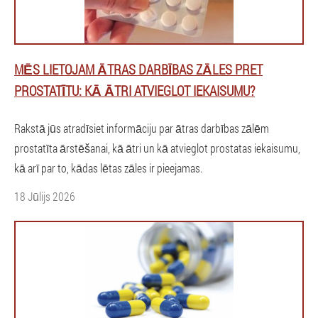
MĒS LIETOJAM ĀTRAS DARBĪBAS ZĀLES PRET
PROSTATĪTU: KĀ ĀTRI ATVIEGLOT IEKAISUMU?
Rakstā jūs atradīsiet informāciju par ātras darbības zālēm
prostatīta ārstēšanai, kā ātri un kā atvieglot prostatas iekaisumu,
kā arī par to, kādas lētas zāles ir pieejamas.
18 Jūlijs 2026