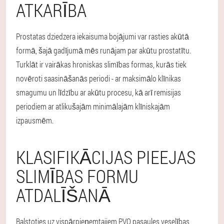
ATKARĪBA
Prostatas dziedzera iekaisuma bojājumi var rasties akūtā
formā, šajā gadījumā mēs runājam par akūtu prostatītu.
Turklāt ir vairākas hroniskas slimības formas, kurās tiek
novēroti saasināšanās periodi - ar maksimālo klīnikas
smagumu un līdzību ar akūtu procesu, kā arī remisijas
periodiem ar atlikušajām minimālajām klīniskajām
izpausmēm.
KLASIFIKĀCIJAS PIEEJAS
SLIMĪBAS FORMU
ATDALĪŠANĀ
Balstoties uz vispārpieņemtajiem PVO pasaules veselības