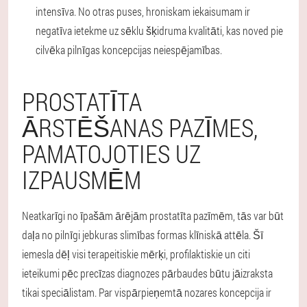
intensīva. No otras puses, hroniskam iekaisumam ir
negatīva ietekme uz sēklu šķidruma kvalitāti, kas noved pie
cilvēka pilnīgas koncepcijas neiespējamības.
PROSTATĪTA
ĀRSTĒŠANAS PAZĪMES,
PAMATOJOTIES UZ
IZPAUSMĒM
Neatkarīgi no īpašām ārējām prostatīta pazīmēm, tās var būt
daļa no pilnīgi jebkuras slimības formas klīniskā attēla. Šī
iemesla dēļ visi terapeitiskie mērķi, profilaktiskie un citi
ieteikumi pēc precīzas diagnozes pārbaudes būtu jāizraksta
tikai speciālistam. Par vispārpieņemtā nozares koncepcija ir