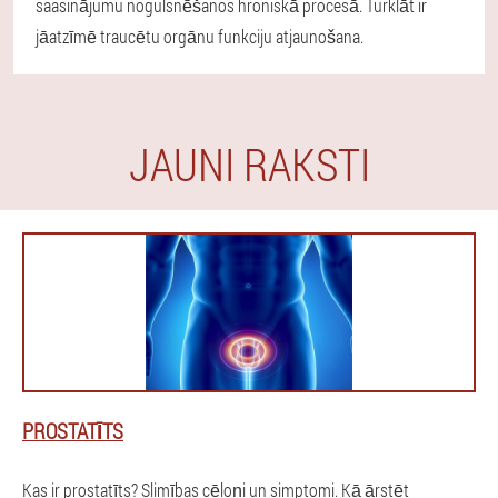
saasinājumu nogulsnēšanos hroniskā procesā. Turklāt ir
jāatzīmē traucētu orgānu funkciju atjaunošana.
JAUNI RAKSTI
PROSTATĪTS
Kas ir prostatīts? Slimības cēloņi un simptomi. Kā ārstēt