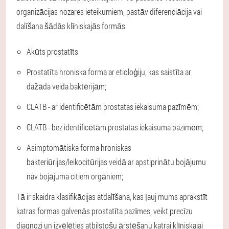
organizācijas nozares ieteikumiem, pastāv diferenciācija vai
dalīšana šādās klīniskajās formās:
Akūts prostatīts
Prostatīta hroniska forma ar etioloģiju, kas saistīta ar
dažāda veida baktērijām;
CLATB - ar identificētām prostatas iekaisuma pazīmēm;
CLATB - bez identificētām prostatas iekaisuma pazīmēm;
Asimptomātiska forma hroniskas
bakteriūrijas/leikocitūrijas veidā ar apstiprinātu bojājumu
nav bojājuma citiem orgāniem;
Tā ir skaidra klasifikācijas atdalīšana, kas ļauj mums aprakstīt
katras formas galvenās prostatīta pazīmes, veikt precīzu
diagnozi un izvēlēties atbilstošu ārstēšanu katrai klīniskajai