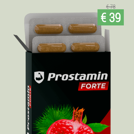
€ 78
€ 39