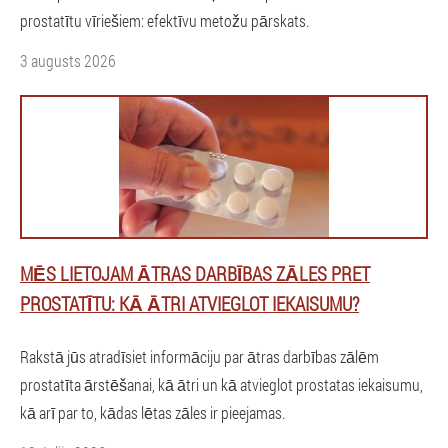
prostatītu vīriešiem: efektīvu metožu pārskats.
3 augusts 2026
MĒS LIETOJAM ĀTRAS DARBĪBAS ZĀLES PRET
PROSTATĪTU: KĀ ĀTRI ATVIEGLOT IEKAISUMU?
Rakstā jūs atradīsiet informāciju par ātras darbības zālēm
prostatīta ārstēšanai, kā ātri un kā atvieglot prostatas iekaisumu,
kā arī par to, kādas lētas zāles ir pieejamas.