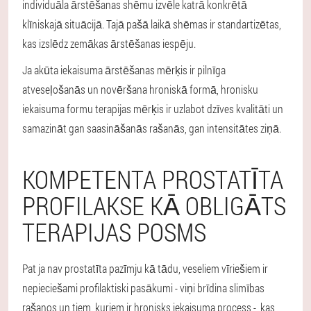
individuāla ārstēšanas shēmu izvēle katrā konkrētā
klīniskajā situācijā. Tajā pašā laikā shēmas ir standartizētas,
kas izslēdz zemākas ārstēšanas iespēju.
Ja akūta iekaisuma ārstēšanas mērķis ir pilnīga
atveseļošanās un novēršana hroniskā formā, hronisku
iekaisuma formu terapijas mērķis ir uzlabot dzīves kvalitāti un
samazināt gan saasināšanās rašanās, gan intensitātes ziņā.
KOMPETENTA PROSTATĪTA
PROFILAKSE KĀ OBLIGĀTS
TERAPIJAS POSMS
Pat ja nav prostatīta pazīmju kā tādu, veseliem vīriešiem ir
nepieciešami profilaktiski pasākumi - viņi brīdina slimības
rašanos un tiem, kuriem ir hronisks iekaisuma process -, kas