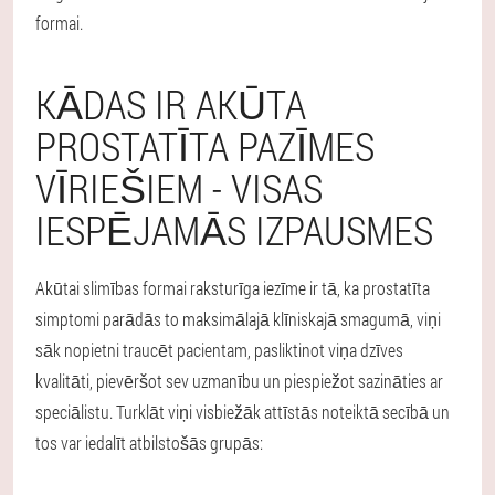
formai.
KĀDAS IR AKŪTA
PROSTATĪTA PAZĪMES
VĪRIEŠIEM - VISAS
IESPĒJAMĀS IZPAUSMES
Akūtai slimības formai raksturīga iezīme ir tā, ka prostatīta
simptomi parādās to maksimālajā klīniskajā smagumā, viņi
sāk nopietni traucēt pacientam, pasliktinot viņa dzīves
kvalitāti, pievēršot sev uzmanību un piespiežot sazināties ar
speciālistu. Turklāt viņi visbiežāk attīstās noteiktā secībā un
tos var iedalīt atbilstošās grupās: