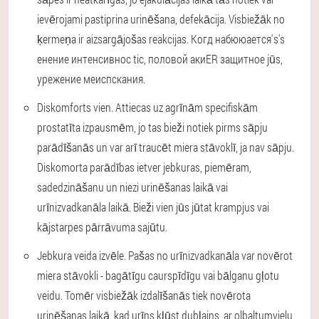
ievērojami pastiprina urinēšana, defekācija. Visbiežāk no
ķermeņa ir aizsargājošas reakcijas. Когд набююается's's
енение интенсивнос tic, половой акиER защитное jūs,
урежение меиспскания.
Diskomforts vien.
Attiecas uz agrīnām specifiskām
prostatīta izpausmēm, jo tas bieži notiek pirms sāpju
parādīšanās un var arī traucēt miera stāvoklī, ja nav sāpju.
Diskomorta parādības ietver jebkuras, piemēram,
sadedzināšanu un niezi urinēšanas laikā vai
urīnizvadkanāla laikā. Bieži vien jūs jūtat krampjus vai
kājstarpes pārrāvuma sajūtu.
Jebkura veida izvēle.
Pašas no urīnizvadkanāla var novērot
miera stāvokli - bagātīgu caurspīdīgu vai bālganu gļotu
veidu. Tomēr visbiežāk izdalīšanās tiek novērota
urinēšanas laikā, kad urīns kļūst dubļains, ar olbaltumvielu