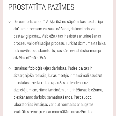
PROSTATĪTA PAZĪMES
Diskomforts cirksnī.
Atšķirībā no sāpēm, kas raksturīga
akūtam procesam vai saasināšanai, diskomforts var
pastāvīgi pastāv. Visbiežāk tas ir saistīts ar urinēšanas
procesu vai defekācijas procesu. Turklāt dzimumakta laikā
tiek novērots diskomforts, kas sāk ieviest disharmoniju
cilvēka intīmā sfērā.
Izmaiņas fizioloģiskajās darbībās.
Patiesībā tās ir
aizsargājoša reakcija, kuras mērķis ir maksimāli saudzēt
prostatas dziedzeri. Tas izpaužas ar tendenci uz
aizcietējumiem, ritma izmaiņām un urinēšanas biežumu,
pieskaitāmo darbību samazināšanos. Pārbaudot,
laboratorijas izmaiņas var būt normālas ar augstas
kvalitātes remisiju vai ar minimālām novirzēm. Tas