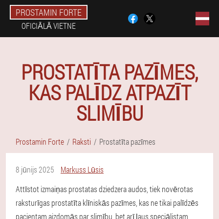
PROSTAMIN FORTE
OFICIĀLĀ VIETNE
PROSTATĪTA PAZĪMES,
KAS PALĪDZ ATPAZĪT
SLIMĪBU
Prostamin Forte
Raksti
Prostatīta pazīmes
8 jūnijs 2025
Markuss Lūsis
Attīstot izmaiņas prostatas dziedzera audos, tiek novērotas
raksturīgas prostatīta klīniskās pazīmes, kas ne tikai palīdzēs
pacientam aizdomās par slimību, bet arī ļaus speciālistam