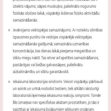
izteikts vājums, sāpes muskuļos, palielināts nogurums
fiziskās slodzes laikā, vispārējs ikdienas fizisko aktivitāšu
samazināšanās.
Ievērojams veiktspējas samazinājums.
Ar noteiktu slimības
izpausmes punktu tie veidojas vispārējā veiktspējas
samazināšanās gadījumā, samazināta uzmanības
koncentrācija, kas dienas laikā pieejama miegainībai un
sliktu miegu naktī. Tas ietver arī apetītes samazināšanos,
pastāvīgas vai biežas galvassāpes, palielinātu
aizkaitināmību un sliktu garastāvokli.
Iekaisuma laboratorijas sindromi.
Veicot vispārēju pārbaudi
un asinīs un urīnā nododot testiem, tiek atklāti raksturīgi
laboratoriski ķermeņa iekaisuma reakciju simptomi. Tomēr
šīs izmaiņas nav specifiskas akūtam prostatītam, jo tās ir
saistītas ar iekaisuma bojājumiem jebkuram orgānam.