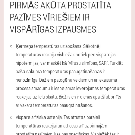
PIRMĀS AKŪTA PROSTATĪTA
PAZĪMES VĪRIEŠIEM IR
VISPĀRĪGAS IZPAUSMES
Ķermeņa temperatūras uzlabošana.
Sākotnēji
temperatūras reakciju visbiežāk notiek pēc vispārējas
hipotermijas, var maskēt kā “vīrusu slimības, SAR”. Turklāt
pašā sākumā temperatūras paaugstināšanās ir
nenozīmīga. Dažiem patogēnu veidiem un ar iekaisuma
procesa smagumu ir iespējamas ievērojamas temperatūras
reakcijas uz lielu skaitu. Bieži vien ir dienas apakšfubbrilīts
ar vakara temperatūras paaugstināšanos.
Vispārēja fiziskā astēnija.
Tas attīstās paralēli
temperatūras reakcijai un attiecas arī uz pirmajām
prostatīta pazīmēm, kas nav specifiskas. Visbiežāk tas ir