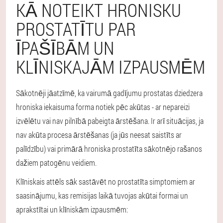
KĀ NOTEIKT HRONISKU
PROSTATĪTU PAR
ĪPAŠĪBĀM UN
KLĪNISKAJĀM IZPAUSMĒM
Sākotnēji jāatzīmē, ka vairumā gadījumu prostatas dziedzera
hroniska iekaisuma forma notiek pēc akūtas - ar nepareizi
izvēlētu vai nav pilnībā pabeigta ārstēšana. Ir arī situācijas, ja
nav akūta procesa ārstēšanas (ja jūs neesat saistīts ar
palīdzību) vai primārā hroniska prostatīta sākotnējo rašanos
dažiem patogēnu veidiem.
Klīniskais attēls sāk sastāvēt no prostatīta simptomiem ar
saasinājumu, kas remisijas laikā tuvojas akūtai formai un
aprakstītai un klīniskām izpausmēm: