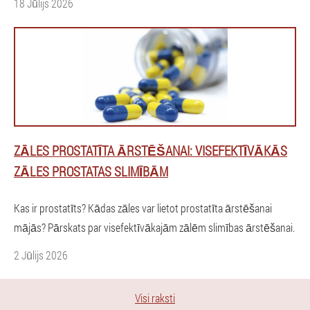
18 Jūlijs 2026
ZĀLES PROSTATĪTA ĀRSTĒŠANAI: VISEFEKTĪVĀKĀS
ZĀLES PROSTATAS SLIMĪBĀM
Kas ir prostatīts? Kādas zāles var lietot prostatīta ārstēšanai
mājās? Pārskats par visefektīvākajām zālēm slimības ārstēšanai.
2 Jūlijs 2026
Visi raksti