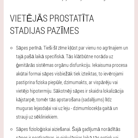
VIETĒJĀS PROSTATĪTA
STADIJAS PAZĪMES
Sāpes perīnā.
Tieši šī zīme kļūst par vienu no agrīnajiem un
tajā pašā laikā specifiskā. Tās klātbūtne norāda uz
ģenitārās sistēmas orgānu disfunkciju. Iekaisuma procesa
akūtai formai sāpes visbiežāk tiek izteiktas, to ievērojami
pastiprina fiziska piepūle, dzimumakts, ar vispārēju vai
vietējo hipotermiju. Sākotnēji sāpes ir skaidra lokalizācija
kājstarpē, tomēr tās apstarošana (sadalījums) līdz
muguras lejasdaļai vai uz leju - dzimumlocekļa gaitā un
strauji uz sēkliniekiem.
Sāpes fizioloģiskai aiziešanai.
Šajā gadījumā norādītās
sāpes ir neatkarīgas, jo ejakulācijas laikā tās notiek vai