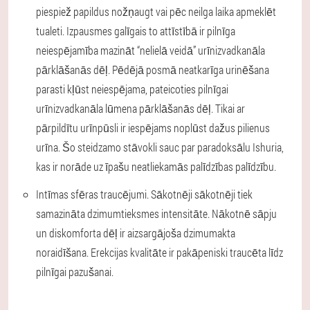
piespiež papildus nožņaugt vai pēc neilga laika apmeklēt
tualeti. Izpausmes galīgais to attīstībā ir pilnīga
neiespējamība mazināt “nelielā veidā” urīnizvadkanāla
pārklāšanās dēļ. Pēdējā posmā neatkarīga urinēšana
parasti kļūst neiespējama, pateicoties pilnīgai
urīnizvadkanāla lūmena pārklāšanās dēļ. Tikai ar
pārpildītu urīnpūsli ir iespējams noplūst dažus pilienus
urīna. Šo steidzamo stāvokli sauc par paradoksālu Ishuria,
kas ir norāde uz īpašu neatliekamās palīdzības palīdzību.
Intīmas sfēras traucējumi.
Sākotnēji sākotnēji tiek
samazināta dzimumtieksmes intensitāte. Nākotnē sāpju
un diskomforta dēļ ir aizsargājoša dzimumakta
noraidīšana. Erekcijas kvalitāte ir pakāpeniski traucēta līdz
pilnīgai pazušanai.