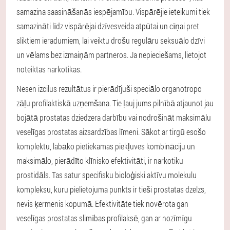
samazina saasināšanās iespējamību. Vispārējie ieteikumi tiek
samazināti līdz vispārējai dzīvesveida atpūtai un cīņai pret
sliktiem ieradumiem, lai veiktu drošu regulāru seksuālo dzīvi
un vēlams bez izmaiņām partneros. Ja nepieciešams, lietojot
noteiktas narkotikas.
Nesen izcilus rezultātus ir pierādījuši speciālo organotropo
zāļu profilaktiskā uzņemšana. Tie ļauj jums pilnībā atjaunot jau
bojātā prostatas dziedzera darbību vai nodrošināt maksimālu
veselīgas prostatas aizsardzības līmeni. Sākot ar tirgū esošo
komplektu, labāko pietiekamas piekļuves kombināciju un
maksimālo, pierādīto klīnisko efektivitāti, ir narkotiku
prostidāls. Tas satur specifisku bioloģiski aktīvu molekulu
kompleksu, kuru pielietojuma punkts ir tieši prostatas dzelzs,
nevis ķermenis kopumā. Efektivitāte tiek novērota gan
veselīgas prostatas slimības profilaksē, gan ar nozīmīgu