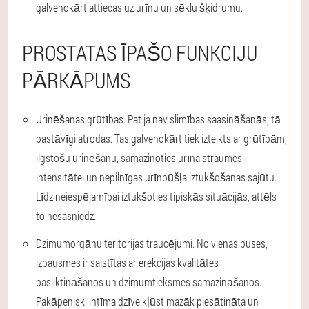
galvenokārt attiecas uz urīnu un sēklu šķidrumu.
PROSTATAS ĪPAŠO FUNKCIJU
PĀRKĀPUMS
Urinēšanas grūtības.
Pat ja nav slimības saasināšanās, tā
pastāvīgi atrodas. Tas galvenokārt tiek izteikts ar grūtībām,
ilgstošu urinēšanu, samazinoties urīna straumes
intensitātei un nepilnīgas urīnpūšļa iztukšošanas sajūtu.
Līdz neiespējamībai iztukšoties tipiskās situācijās, attēls
to nesasniedz.
Dzimumorgānu teritorijas traucējumi.
No vienas puses,
izpausmes ir saistītas ar erekcijas kvalitātes
pasliktināšanos un dzimumtieksmes samazināšanos.
Pakāpeniski intīma dzīve kļūst mazāk piesātināta un