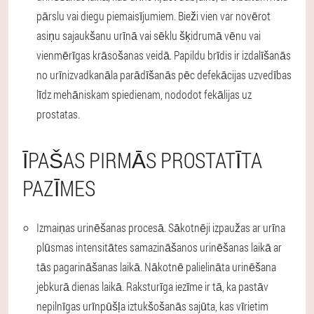
pārslu vai diegu piemaisījumiem. Bieži vien var novērot
asiņu sajaukšanu urīnā vai sēklu šķidrumā vēnu vai
vienmērīgas krāsošanas veidā. Papildu brīdis ir izdalīšanās
no urīnizvadkanāla parādīšanās pēc defekācijas uzvedības
līdz mehāniskam spiedienam, nododot fekālijas uz
prostatas.
ĪPAŠAS PIRMĀS PROSTATĪTA
PAZĪMES
Izmaiņas urinēšanas procesā.
Sākotnēji izpaužas ar urīna
plūsmas intensitātes samazināšanos urinēšanas laikā ar
tās pagarināšanas laikā. Nākotnē palielināta urinēšana
jebkurā dienas laikā. Raksturīga iezīme ir tā, ka pastāv
nepilnīgas urīnpūšļa iztukšošanās sajūta, kas vīrietim