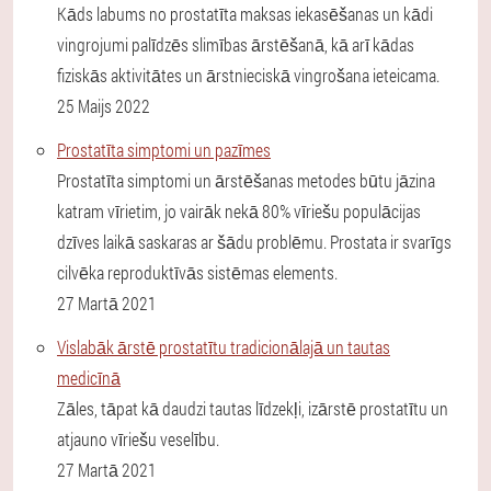
Kāds labums no prostatīta maksas iekasēšanas un kādi
vingrojumi palīdzēs slimības ārstēšanā, kā arī kādas
fiziskās aktivitātes un ārstnieciskā vingrošana ieteicama.
25 Maijs 2022
Prostatīta simptomi un pazīmes
Prostatīta simptomi un ārstēšanas metodes būtu jāzina
katram vīrietim, jo ​​vairāk nekā 80% vīriešu populācijas
dzīves laikā saskaras ar šādu problēmu. Prostata ir svarīgs
cilvēka reproduktīvās sistēmas elements.
27 Martā 2021
Vislabāk ārstē prostatītu tradicionālajā un tautas
medicīnā
Zāles, tāpat kā daudzi tautas līdzekļi, izārstē prostatītu un
atjauno vīriešu veselību.
27 Martā 2021