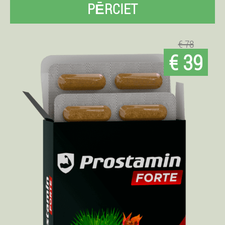
PĒRCIET
€ 78
€ 39