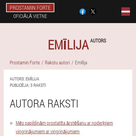
PROSTAMIN FORTE
OFICIĀLĀ VIETNE
EMĪLIJA
AUTORS
Prostamin Forte
Rakstu autori
Emīlija
AUTORS:
EMĪLIJA
PUBLICĒJA:
3 RAKSTI
AUTORA RAKSTI
Mēs papildinām prostatīta ārstēšanu ar noderīgiem
vingrinājumiem ar vingrinājumiem